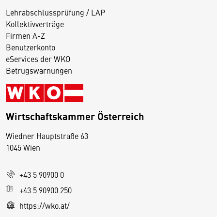
Lehrabschlussprüfung / LAP
Kollektivverträge
Firmen A-Z
Benutzerkonto
eServices der WKO
Betrugswarnungen
Wirtschaftskammer Österreich
Wiedner Hauptstraße 63
D
1045 Wien
i
e
+43 5 90900 0
s
e
+43 5 90900 250
S
https://wko.at/
e