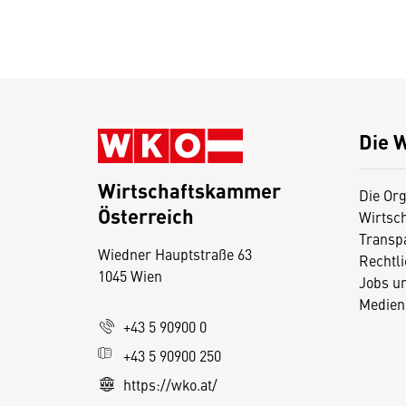
Die 
Wirtschaftskammer
Die Org
Österreich
Wirtsc
D
Transp
Wiedner Hauptstraße 63
i
Rechtl
1045 Wien
Jobs u
e
Medien
s
+43 5 90900 0
e
+43 5 90900 250
S
e
https://wko.at/