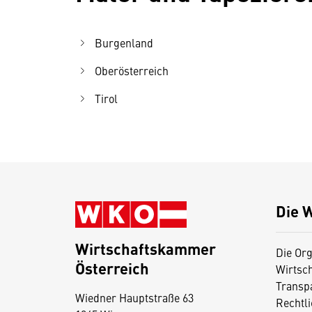
Burgenland
Oberösterreich
Tirol
Die 
Wirtschaftskammer
Die Org
Österreich
Wirtsc
D
Transp
Wiedner Hauptstraße 63
i
Rechtl