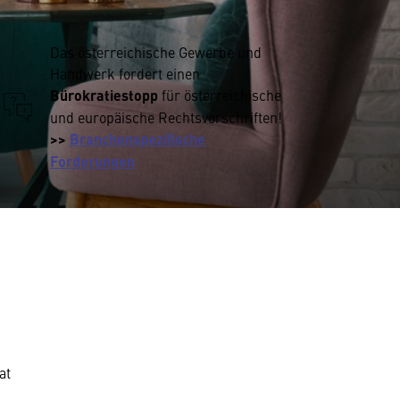
Das österreichische Gewerbe und
Handwerk fordert einen
Bürokratiestopp
für österreichische
und europäische Rechtsvorschriften!
>>
Branchenspezifische
Forderungen
at