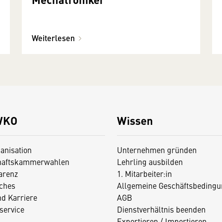
Weiterlesen
WKO
Wissen
anisation
Unternehmen gründen
haftskammerwahlen
Lehrling ausbilden
arenz
1. Mitarbeiter:in
iches
Allgemeine Geschäftsbedingu
nd Karriere
AGB
service
Dienstverhältnis beenden
Exportieren / Importieren