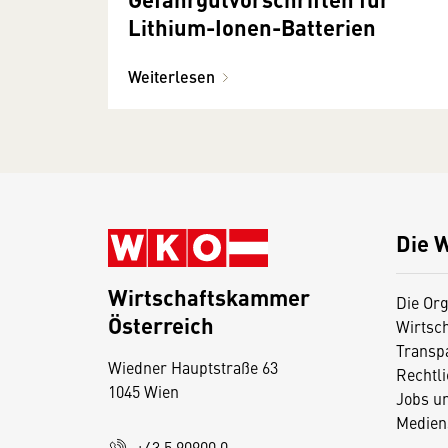
Lithium-Ionen-Batterien
Weiterlesen
Die 
Wirtschaftskammer
Die Org
Österreich
Wirtsc
D
Transp
Wiedner Hauptstraße 63
i
Rechtl
1045 Wien
Jobs u
e
Medien
s
+43 5 90900 0