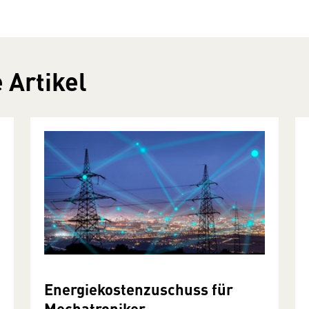
 Artikel
Energiekostenzuschuss für
Mechatroniker