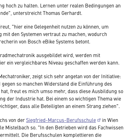
ung hoch zu halten. Lernen unter realen Bedingungen an
unde", unterstreicht Thomas Gerhardt.
freut, "hier eine Gelegenheit nutzen zu können, um
ig mit den Systemen vertraut zu machen, wodurch
Sprecherin von Bosch eBike Systems betont.
rradmechatronik ausgebildet wird, werden mit
hier ein vergleichbares Niveau geschaffen werden kann.
hatroniker, zeigt sich sehr angetan von der Initiative:
d gegen so manchen Widerstand die Einführung des
 hat, freut es mich umso mehr, dass diese Ausbildung so
g der Industrie hat. Bei einem so wichtigen Thema wie
chtiger, dass alle Beteiligten an einem Strang ziehen".
chs von der
Siegfried-Marcus-Berufsschule
in Wien
e Mistelbach so. "In den Betrieben wird das Fachwissen
rmittelt. Die Berufsschulen komplettieren die