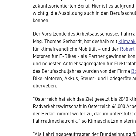
zukunftsorientierten Beruf. Hier ist es aufgru
wichtig, die Ausbildung auch in den Berufsschu
können.
Der Vorsitzende des Arbeitsausschusses Fahrra
Mag. Thomas Gerhardt, hat deshalb mit
klimaak
für klimafreundliche Mobilität – und der
Robert
Motoren für E-Bikes - als Partner gewinnen kön
und neuesten Antriebsaggregaten für Elektrofa
des Berufsschuljahres wurden von der Firma
Bo
Bike-Motoren, Akkus, Steuer- und Ladegeräte an
übergeben.
"Österreich hat sich das Ziel gesetzt bis 2040 kl
Radverkehrswirtschaft in Österreich 46.000 Arb
der Bedarf nimmt weiter zu, darum unterstützt
Fahrradmechatronik." so Klimaschutzministerin
"Als Lehrlingsbeauftragter der Bundesinnung fü