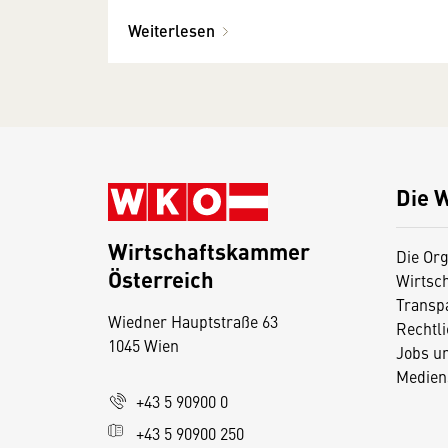
Weiterlesen
Die 
Wirtschaftskammer
Die Org
Österreich
Wirtsc
D
Transp
Wiedner Hauptstraße 63
i
Rechtl
1045 Wien
Jobs u
e
Medien
s
+43 5 90900 0
e
+43 5 90900 250
S