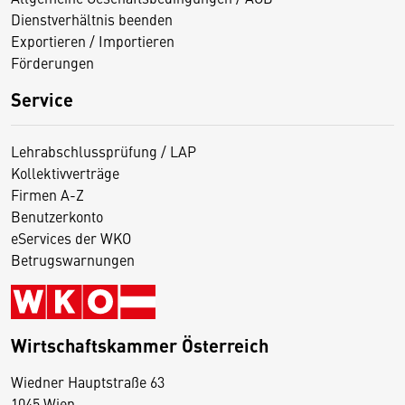
Dienstverhältnis beenden
Exportieren / Importieren
Förderungen
Service
Lehrabschlussprüfung / LAP
Kollektivverträge
Firmen A-Z
Benutzerkonto
eServices der WKO
Betrugswarnungen
Wirtschaftskammer Österreich
Wiedner Hauptstraße 63
D
1045 Wien