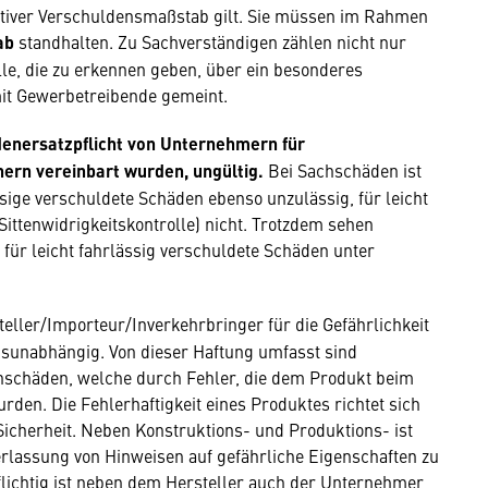
ektiver Verschuldensmaßstab gilt. Sie müssen im Rahmen
tab
standhalten. Zu Sachverständigen zählen nicht nur
lle, die zu erkennen geben, über ein besonderes
it Gewerbetreibende gemeint.
denersatzpflicht von Unternehmern für
ern vereinbart wurden, ungültig.
Bei Sachschäden ist
ssige verschuldete Schäden ebenso unzulässig, für leicht
Sittenwidrigkeitskontrolle) nicht. Trotzdem sehen
ür leicht fahrlässig verschuldete Schäden unter
teller/Importeur/Inverkehrbringer für die Gefährlichkeit
nsunabhängig. Von dieser Haftung umfasst sind
hschäden, welche durch Fehler, die dem Produkt beim
den. Die Fehlerhaftigkeit eines Produktes richtet sich
icherheit. Neben Konstruktions- und Produktions- ist
erlassung von Hinweisen auf gefährliche Eigenschaften zu
pflichtig ist neben dem Hersteller auch der Unternehmer,