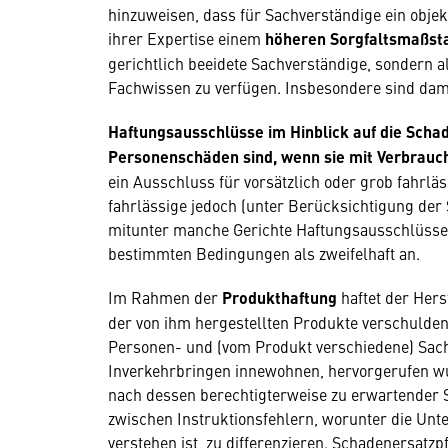
hinzuweisen, dass für Sachverständige ein obj
ihrer Expertise einem
höheren Sorgfaltsmaßs
gerichtlich beeidete Sachverständige, sondern a
Fachwissen zu verfügen. Insbesondere sind dam
Haftungsausschlüsse im Hinblick auf die Scha
Personenschäden sind, wenn sie mit Verbrauch
ein Ausschluss für vorsätzlich oder grob fahrlä
fahrlässige jedoch (unter Berücksichtigung der 
mitunter manche Gerichte Haftungsausschlüsse f
bestimmten Bedingungen als zweifelhaft an.
Im Rahmen der
Produkthaftung
haftet der Hers
der von ihm hergestellten Produkte verschulde
Personen- und (vom Produkt verschiedene) Sac
Inverkehrbringen innewohnen, hervorgerufen wur
nach dessen berechtigterweise zu erwartender S
zwischen Instruktionsfehlern, worunter die Unt
verstehen ist, zu differenzieren. Schadenersatz