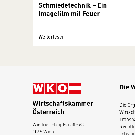
Schmiedetechnik – Ein
Imagefilm mit Feuer
Weiterlesen
Die 
Wirtschaftskammer
Die Org
Österreich
Wirtsc
D
Transp
Wiedner Hauptstraße 63
i
Rechtl
1045 Wien
Jobs u
e