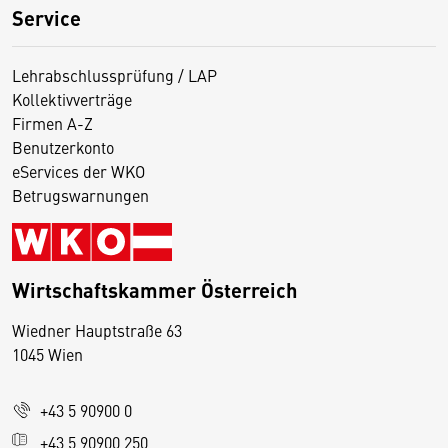
Service
Lehrabschlussprüfung / LAP
Kollektivverträge
Firmen A-Z
Benutzerkonto
eServices der WKO
Betrugswarnungen
Wirtschaftskammer Österreich
Wiedner Hauptstraße 63
D
1045 Wien
i
e
+43 5 90900 0
s
e
+43 5 90900 250