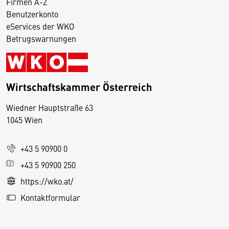
Firmen A-Z
Benutzerkonto
eServices der WKO
Betrugswarnungen
Wirtschaftskammer Österreich
Wiedner Hauptstraße 63
D
1045 Wien
i
e
+43 5 90900 0
s
e
+43 5 90900 250
S
https://wko.at/
e
Kontaktformular
it
e