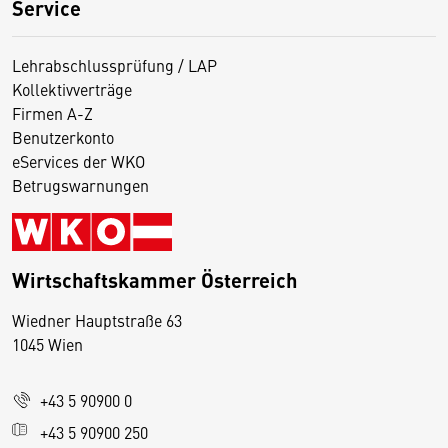
Service
Lehrabschlussprüfung / LAP
Kollektivverträge
Firmen A-Z
Benutzerkonto
eServices der WKO
Betrugswarnungen
Wirtschaftskammer Österreich
Wiedner Hauptstraße 63
D
1045 Wien
i
e
+43 5 90900 0
s
e
+43 5 90900 250