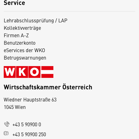
Service
Lehrabschlussprüfung / LAP
Kollektivverträge
Firmen A-Z
Benutzerkonto
eServices der WKO
Betrugswarnungen
Wirtschaftskammer Österreich
Wiedner Hauptstraße 63
D
1045 Wien
i
e
+43 5 90900 0
s
e
+43 5 90900 250