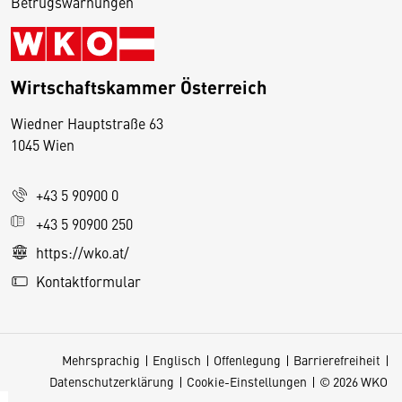
Betrugswarnungen
Wirtschaftskammer Österreich
Wiedner Hauptstraße 63
D
1045 Wien
i
e
+43 5 90900 0
s
e
+43 5 90900 250
S
https://wko.at/
e
Kontaktformular
it
e
v
Mehrsprachig
Englisch
Offenlegung
Barrierefreiheit
e
Datenschutzerklärung
Cookie-Einstellungen
© 2026 WKO
r