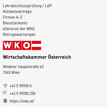
Lehrabschlussprüfung / LAP
Kollektivverträge
Firmen A-Z
Benutzerkonto
eServices der WKO
Betrugswarnungen
Wirtschaftskammer Österreich
Wiedner Hauptstraße 63
D
1045 Wien
i
e
+43 5 90900 0
s
e
+43 5 90900 250
S
https://wko.at/
e