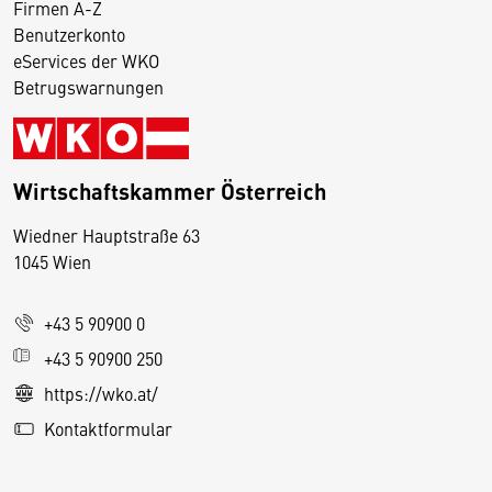
Firmen A-Z
Benutzerkonto
eServices der WKO
Betrugswarnungen
Wirtschaftskammer Österreich
Wiedner Hauptstraße 63
D
1045 Wien
i
e
+43 5 90900 0
s
e
+43 5 90900 250
S
https://wko.at/
e
Kontaktformular
it
e