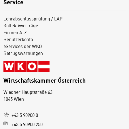
Service
Lehrabschlussprüfung / LAP
Kollektivverträge
Firmen A-Z
Benutzerkonto
eServices der WKO
Betrugswarnungen
Wirtschaftskammer Österreich
Wiedner Hauptstraße 63
D
1045 Wien
i
e
+43 5 90900 0
s
e
+43 5 90900 250