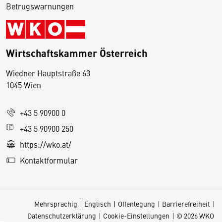
Betrugswarnungen
Wirtschaftskammer Österreich
Wiedner Hauptstraße 63
D
1045 Wien
i
e
+43 5 90900 0
s
e
+43 5 90900 250
S
https://wko.at/
e
Kontaktformular
it
e
v
Mehrsprachig
Englisch
Offenlegung
Barrierefreiheit
e
Datenschutzerklärung
Cookie-Einstellungen
© 2026 WKO