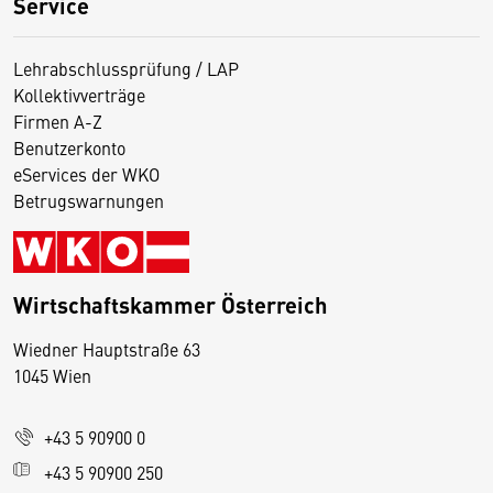
Service
Lehrabschlussprüfung / LAP
Kollektivverträge
Firmen A-Z
Benutzerkonto
eServices der WKO
Betrugswarnungen
Wirtschaftskammer Österreich
Wiedner Hauptstraße 63
D
1045 Wien
i
e
+43 5 90900 0
s
e
+43 5 90900 250