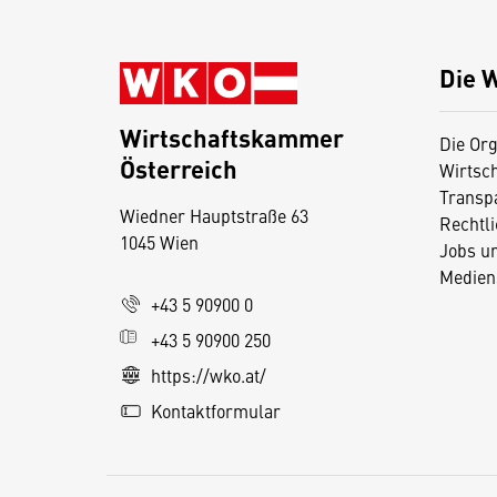
Die 
Wirtschaftskammer
Die Org
Österreich
Wirtsc
D
Transp
Wiedner Hauptstraße 63
i
Rechtl
1045 Wien
Jobs u
e
Medien
s
+43 5 90900 0
e
+43 5 90900 250
S
e
https://wko.at/
it
Kontaktformular
e
v
e