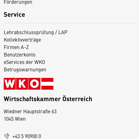
Förderungen
Service
Lehrabschlussprüfung / LAP
Kollektivverträge
Firmen A-Z
Benutzerkonto
eServices der WKO
Betrugswarnungen
Wirtschaftskammer Österreich
Wiedner Hauptstraße 63
D
1045 Wien
i
e
+43 5 90900 0
s