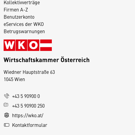
Kollektivverträge
Firmen A-Z
Benutzerkonto
eServices der WKO
Betrugswarnungen
Wirtschaftskammer Österreich
Wiedner Hauptstraße 63
D
1045 Wien
i
e
+43 5 90900 0
s
e
+43 5 90900 250
S
https://wko.at/
e
Kontaktformular
it