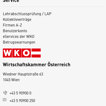
Lehrabschlussprüfung / LAP
Kollektivverträge
Firmen A-Z
Benutzerkonto
eServices der WKO
Betrugswarnungen
Wirtschaftskammer Österreich
Wiedner Hauptstraße 63
D
1045 Wien
i
e
+43 5 90900 0
s
e
+43 5 90900 250