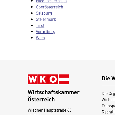
Niederösterreich
Oberösterreich
Salzburg
Steiermark
Tirol
Vorarlberg
Wien
Die 
Wirtschaftskammer
Die Org
Österreich
Wirtsc
D
Transp
Wiedner Hauptstraße 63
i
Rechtl