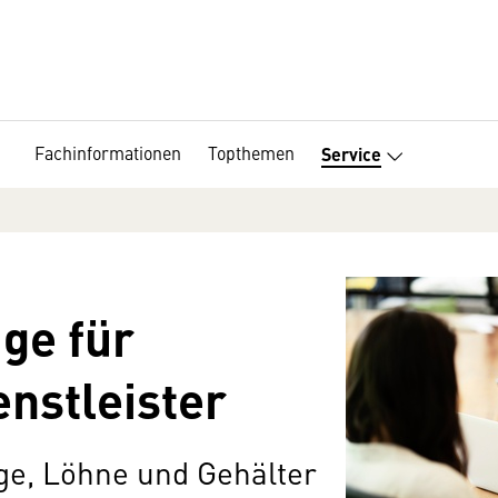
Fachinformationen
Topthemen
Service
äge für
enstleister
äge, Löhne und Gehälter