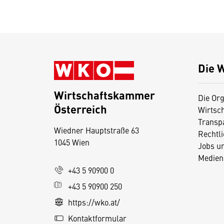
Die 
Wirtschaftskammer
Die Org
Österreich
Wirtsc
D
Transp
Wiedner Hauptstraße 63
i
Rechtl
1045 Wien
Jobs u
e
Medien
s
+43 5 90900 0
e
+43 5 90900 250
S
e
https://wko.at/
it
Kontaktformular