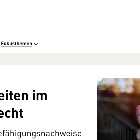
Fokusthemen
eiten im
echt
efähigungsnachweise