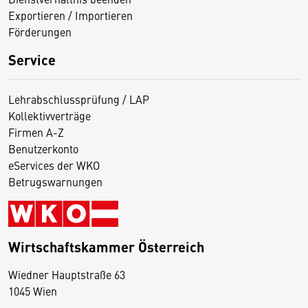
Exportieren / Importieren
Förderungen
Service
Lehrabschlussprüfung / LAP
Kollektivverträge
Firmen A-Z
Benutzerkonto
eServices der WKO
Betrugswarnungen
Wirtschaftskammer Österreich
Wiedner Hauptstraße 63
D
1045 Wien
i