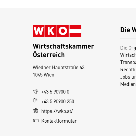
Die 
Wirtschaftskammer
Die Org
Österreich
Wirtsc
D
Transp
Wiedner Hauptstraße 63
i
Rechtl
1045 Wien
Jobs u
e
Medien
s
+43 5 90900 0
e
+43 5 90900 250
S
e
https://wko.at/
it
Kontaktformular
e
v