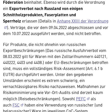
Föderation
beinhaltet. Ebenso wird durch die Verordnung
ein
Exportverbot nach Russland von einigen
Schnittholzprodukten, Faserplatten und
Sperrholz
erlassen (Details in
Anhang XXIII der Verordnung
). Verträge, die vor dem 09.04.2022 abgeschlossen und vor
dem 10.07.2022 ausgeführt werden, sind nicht betroffen.
Für Produkte, die nicht ohnehin von russischen
Exportbeschränkungen (Das russische Ausfuhrverbot vom
08.03.2022 gilt für Waren mit den Zolltarifnummern 440121,
440222, 4403 und 4408.) oder EU-Beschränkungen betroffen
sind, muss ein vollständiges Risk-Assessment (Art. 6.1 b
EUTR) durchgeführt werden. Unter den gegebenen
Umständen erscheint es extrem schwierig, ein
vernachlässigbares Risiko nachzuweisen. Maßnahmen zur
Risikominimierung wie Vor-Ort-Audits sind derzeit kaum
möglich (Reisebeschränkungen). Sowohl
PEFC
als
auch
FSC
haben eine Verwendung von russischer (und
belarussischer) Ware im jeweiligen CoC-System