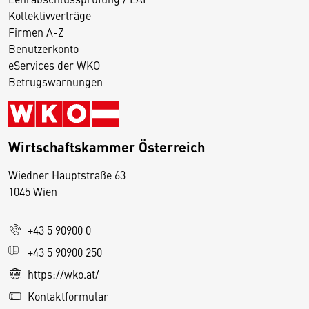
Kollektivverträge
Firmen A-Z
Benutzerkonto
eServices der WKO
Betrugswarnungen
Wirtschaftskammer Österreich
Wiedner Hauptstraße 63
D
1045 Wien
i
e
+43 5 90900 0
s
e
+43 5 90900 250
S
https://wko.at/
e
Kontaktformular
it