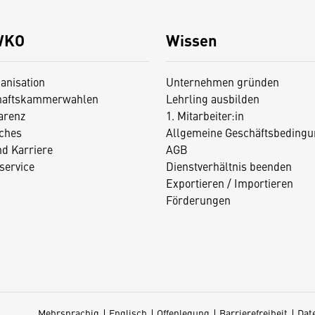
WKO
Wissen
anisation
Unternehmen gründen
haftskammerwahlen
Lehrling ausbilden
arenz
1. Mitarbeiter:in
iches
Allgemeine Geschäftsbedingu
nd Karriere
AGB
service
Dienstverhältnis beenden
Exportieren / Importieren
Förderungen
Mehrsprachig
Englisch
Offenlegung
Barrierefreiheit
Dat