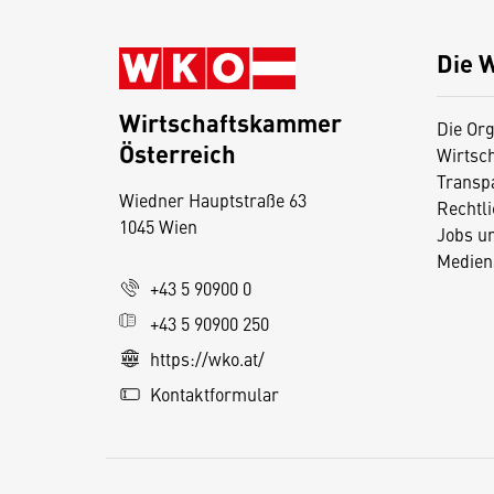
Die 
Wirtschaftskammer
Die Org
Österreich
Wirtsc
D
Transp
Wiedner Hauptstraße 63
i
Rechtl
1045 Wien
Jobs u
e
Medien
s
+43 5 90900 0
e
+43 5 90900 250
S
e
https://wko.at/
it
Kontaktformular
e
v
e