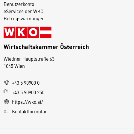
Benutzerkonto
eServices der WKO
Betrugswarnungen
Wirtschaftskammer Österreich
Wiedner Hauptstraße 63
D
1045 Wien
i
e
+43 5 90900 0
s
e
+43 5 90900 250
S
https://wko.at/
e
Kontaktformular
it
e
v