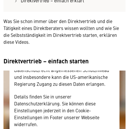
Direktvertrieb – einfach erklärt
Wir benötigen Ihre Zustimmung
Was Sie schon immer über den Direktvertrieb und die
Hier würden wir Ihnen gerne einen externen
Tätigkeit eines Direktberaters wissen wollten und wie Sie
Inhalt anzeigen. Dafür benötigen wir allerdings
die Selbstständigkeit im Direktvertrieb starten, erklären
Ihre Zustimmung, da Ihr Browser
diese Videos.
personenbezogene technische Daten zu Geräten
und Nutzerverhalten mitunter mit US-
amerikanischen Anbietern austauscht.
Direktvertrieb – einfach starten
Diese Daten unterliegen keinem dem EU-
Datenschutzrecht angemessenen Schutzniveau
und insbesondere kann die US-amerikanische
Regierung Zugang zu diesen Daten erlangen.
Details finden Sie in unserer
Datenschutzerklärung. Sie können diese
Einstellungen jederzeit in den Cookie-
Einstellungen im Footer unserer Webseite
widerrufen.