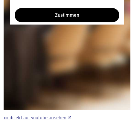
Zustimmen
Wir benötigen Ihre Zustimmung
Hier würden wir Ihnen gerne einen externen
Inhalt anzeigen. Dafür benötigen wir allerdings
Ihre Zustimmung, da Ihr Browser
>> direkt auf youtube ansehen
personenbezogene technische Daten zu Geräten
und Nutzerverhalten mitunter mit US-
amerikanischen Anbietern austauscht.