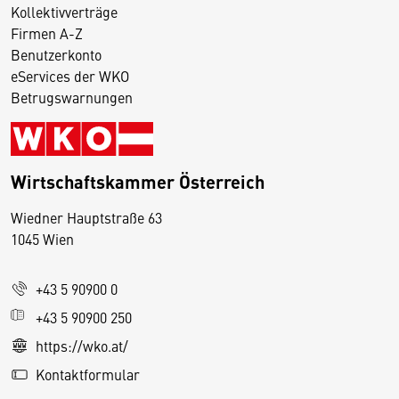
Kollektivverträge
Firmen A-Z
Benutzerkonto
eServices der WKO
Betrugswarnungen
Wirtschaftskammer Österreich
Wiedner Hauptstraße 63
D
1045 Wien
i
e
+43 5 90900 0
s
e
+43 5 90900 250
S
https://wko.at/
e
Kontaktformular
it