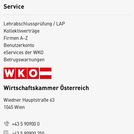
Service
Lehrabschlussprüfung / LAP
Kollektivverträge
Firmen A-Z
Benutzerkonto
eServices der WKO
Betrugswarnungen
Wirtschaftskammer Österreich
Wiedner Hauptstraße 63
D
1045 Wien
i
e
+43 5 90900 0
s
e
+43 5 90900 250