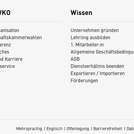
WKO
Wissen
anisation
Unternehmen gründen
haftskammerwahlen
Lehrling ausbilden
arenz
1. Mitarbeiter:in
iches
Allgemeine Geschäftsbedingu
nd Karriere
AGB
service
Dienstverhältnis beenden
Exportieren / Importieren
Förderungen
Mehrsprachig
Englisch
Offenlegung
Barrierefreiheit
Dat