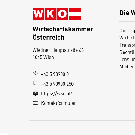
Die 
Wirtschaftskammer
Die Org
Österreich
Wirtsc
D
Transp
Wiedner Hauptstraße 63
i
Rechtl
1045 Wien
Jobs u
e
Medien
s
+43 5 90900 0
e
+43 5 90900 250
S
e
https://wko.at/
it
Kontaktformular
e
v
e
r