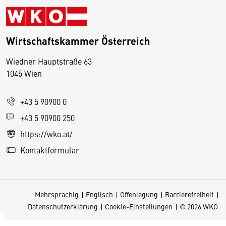
Wirtschaftskammer Österreich
Wiedner Hauptstraße 63
D
1045 Wien
i
e
+43 5 90900 0
s
e
+43 5 90900 250
S
https://wko.at/
e
Kontaktformular
it
e
v
Mehrsprachig
Englisch
Offenlegung
Barrierefreiheit
e
Datenschutzerklärung
Cookie-Einstellungen
© 2026 WKO
r