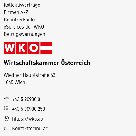
Kollektivverträge
Firmen A-Z
Benutzerkonto
eServices der WKO
Betrugswarnungen
Wirtschaftskammer Österreich
Wiedner Hauptstraße 63
D
1045 Wien
i
e
+43 5 90900 0
s
e
+43 5 90900 250
S
https://wko.at/
e
Kontaktformular
it