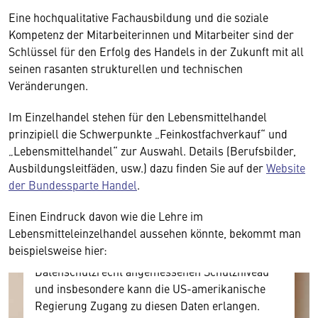
Eine hochqualitative Fachausbildung und die soziale
Kompetenz der Mitarbeiterinnen und Mitarbeiter sind der
Schlüssel für den Erfolg des Handels in der Zukunft mit all
seinen rasanten strukturellen und technischen
Veränderungen.
Im Einzelhandel stehen für den Lebensmittelhandel
Wir benötigen Ihre Zustimmung
prinzipiell die Schwerpunkte „Feinkostfachverkauf“ und
„Lebensmittelhandel“ zur Auswahl. Details (Berufsbilder,
Hier würden wir Ihnen gerne einen externen
Ausbildungsleitfäden, usw.) dazu finden Sie auf der
Website
Inhalt anzeigen. Dafür benötigen wir allerdings
der Bundessparte Handel
.
Ihre Zustimmung, da Ihr Browser
personenbezogene technische Daten zu Geräten
Einen Eindruck davon wie die Lehre im
und Nutzerverhalten mitunter mit US-
Lebensmitteleinzelhandel aussehen könnte, bekommt man
amerikanischen Anbietern austauscht.
beispielsweise hier:
Diese Daten unterliegen keinem dem EU-
Datenschutzrecht angemessenen Schutzniveau
und insbesondere kann die US-amerikanische
Regierung Zugang zu diesen Daten erlangen.