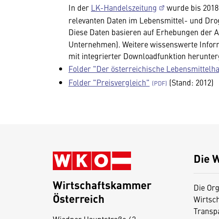
In der
LK-Handelszeitung
wurde bis 2018
relevanten Daten im Lebensmittel- und Drog
Diese Daten basieren auf Erhebungen der A
Unternehmen). Weitere wissenswerte Infor
mit integrierter Downloadfunktion herunte
Folder "Der österreichische Lebensmittelha
Folder "Preisvergleich"
(Stand: 2012)
Die 
Wirtschaftskammer
Die Org
Österreich
Wirtsc
D
Transp