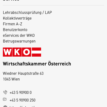
Lehrabschlussprüfung / LAP
Kollektivverträge
Firmen A-Z
Benutzerkonto
eServices der WKO
Betrugswarnungen
Wirtschaftskammer Österreich
Wiedner Hauptstraße 63
D
1045 Wien
i
e
+43 5 90900 0
s
e
+43 5 90900 250
S