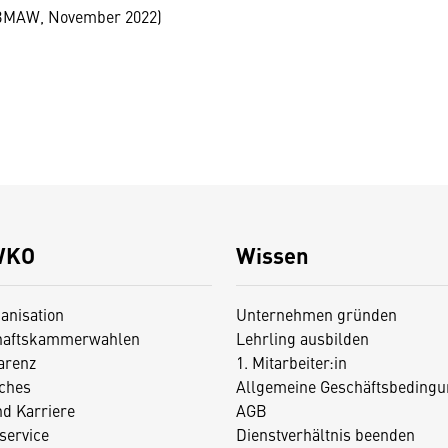
 BMAW, November 2022)
WKO
Wissen
anisation
Unternehmen gründen
haftskammerwahlen
Lehrling ausbilden
arenz
1. Mitarbeiter:in
iches
Allgemeine Geschäftsbedingu
nd Karriere
AGB
service
Dienstverhältnis beenden