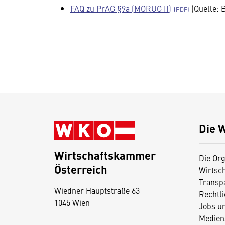
FAQ zu PrAG §9a (MORUG II)
(Quelle:
Die 
Wirtschaftskammer
Die Org
Österreich
Wirtsc
D
Transp
Wiedner Hauptstraße 63
i
Rechtl
1045 Wien
Jobs u
e
Medien
s