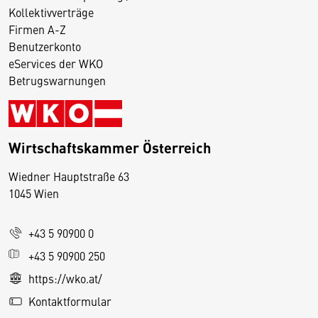
Kollektivverträge
Firmen A-Z
Benutzerkonto
eServices der WKO
Betrugswarnungen
Wirtschaftskammer Österreich
Wiedner Hauptstraße 63
D
1045 Wien
i
e
+43 5 90900 0
s
e
+43 5 90900 250
S
https://wko.at/
e
Kontaktformular
it