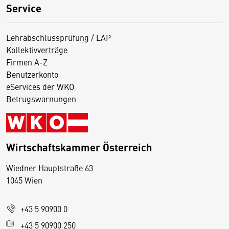
Service
Lehrabschlussprüfung / LAP
Kollektivverträge
Firmen A-Z
Benutzerkonto
eServices der WKO
Betrugswarnungen
Wirtschaftskammer Österreich
Wiedner Hauptstraße 63
D
1045 Wien
i
e
+43 5 90900 0
s
e
+43 5 90900 250