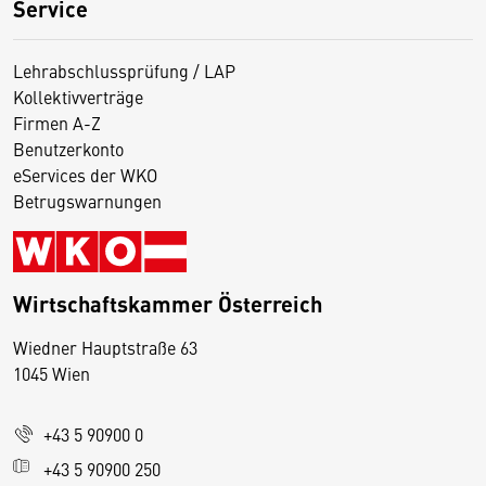
Service
Lehrabschlussprüfung / LAP
Kollektivverträge
Firmen A-Z
Benutzerkonto
eServices der WKO
Betrugswarnungen
Wirtschaftskammer Österreich
Wiedner Hauptstraße 63
D
1045 Wien
i
e
+43 5 90900 0
s
e
+43 5 90900 250