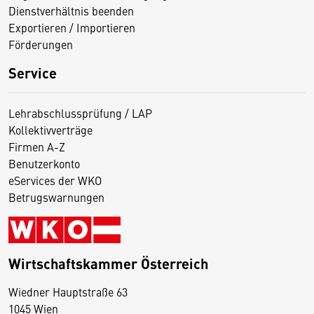
Dienstverhältnis beenden
Exportieren / Importieren
Förderungen
Service
Lehrabschlussprüfung / LAP
Kollektivverträge
Firmen A-Z
Benutzerkonto
eServices der WKO
Betrugswarnungen
Wirtschaftskammer Österreich
Wiedner Hauptstraße 63
D
1045 Wien
i