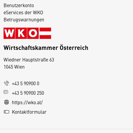
Benutzerkonto
eServices der WKO
Betrugswarnungen
Wirtschaftskammer Österreich
Wiedner Hauptstraße 63
D
1045 Wien
i
e
+43 5 90900 0
s
e
+43 5 90900 250
S
https://wko.at/
e
Kontaktformular
it
e
v