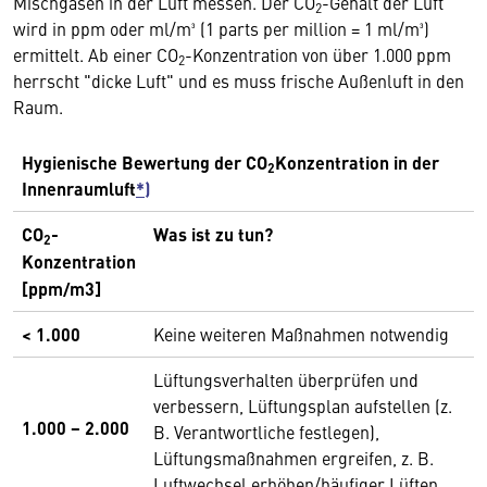
Mischgasen in der Luft messen. Der CO
-Gehalt der Luft
2
wird in ppm oder ml/m³ (1 parts per million = 1 ml/m³)
ermittelt. Ab einer CO
-Konzentration von über 1.000 ppm
2
herrscht "dicke Luft" und es muss frische Außenluft in den
Raum.
Hygienische Bewertung der CO
­Konzentration in der
2
Innenraumluft
*)
CO
­
Was ist zu tun?
2
Konzentration
[ppm/m3]
< 1.000
Keine weiteren Maßnahmen notwendig
Lüftungsverhalten überprüfen und
verbessern, Lüftungsplan aufstellen (z.
1.000 ­− 2.000
B. Verantwortliche festlegen),
Lüftungsmaßnahmen ergreifen, z. B.
Luftwechsel erhöhen/häufiger Lüften