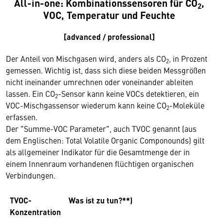
All-in-one: Kombinationssensoren für CO
,
2
VOC, Temperatur und Feuchte
[advanced / professional]
Der Anteil von Mischgasen wird, anders als CO
, in Prozent
2
gemessen. Wichtig ist, dass sich diese beiden Messgrößen
nicht ineinander umrechnen oder voneinander ableiten
lassen. Ein CO
-Sensor kann keine VOCs detektieren, ein
2
VOC-Mischgassensor wiederum kann keine CO
-Moleküle
2
erfassen.
Der "Summe-VOC Parameter", auch TVOC genannt (aus
dem Englischen: Total Volatile Organic Componounds) gilt
als allgemeiner Indikator für die Gesamtmenge der in
einem Innenraum vorhandenen flüchtigen organischen
Verbindungen.
TVOC-
Was ist zu tun?**)
Konzentration