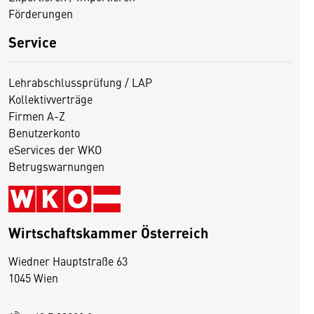
Förderungen
Service
Lehrabschlussprüfung / LAP
Kollektivverträge
Firmen A-Z
Benutzerkonto
eServices der WKO
Betrugswarnungen
Wirtschaftskammer Österreich
Wiedner Hauptstraße 63
D
1045 Wien
i
e