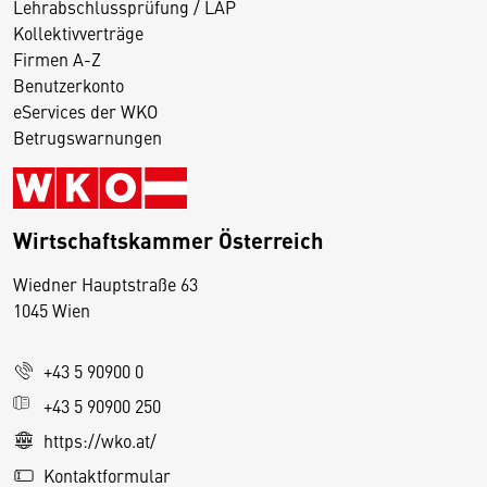
Lehrabschlussprüfung / LAP
Kollektivverträge
Firmen A-Z
Benutzerkonto
eServices der WKO
Betrugswarnungen
Wirtschaftskammer Österreich
Wiedner Hauptstraße 63
D
1045 Wien
i
e
+43 5 90900 0
s
e
+43 5 90900 250
S
https://wko.at/
e
Kontaktformular