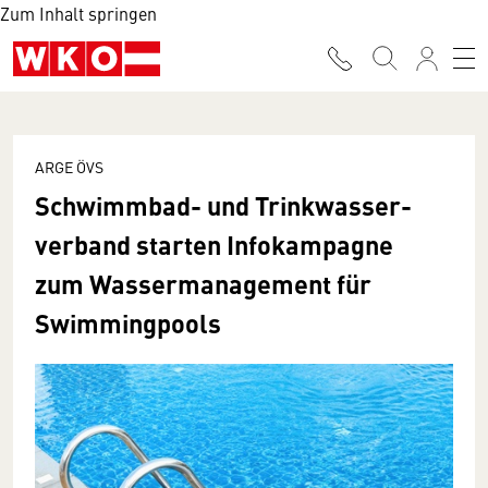
Zum Inhalt springen
ARGE ÖVS
Schwimmbad- und Trink­wasser­­­­
verband starten Info­­kampagne
zum Wasser­­­manage­ment für
Swimming­­­pools