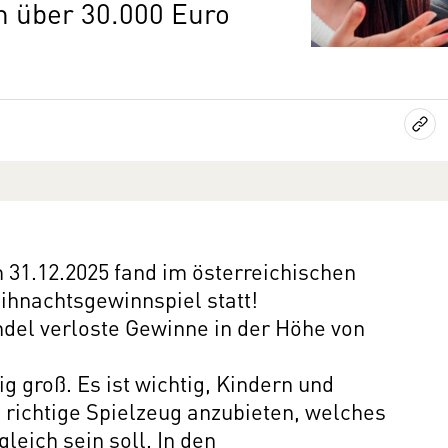
n über 30.000 Euro
31.12.2025 fand im österreichischen
ihnachtsgewinnspiel statt!
del verloste Gewinne in der Höhe von
g groß. Es ist wichtig, Kindern und
s richtige Spielzeug anzubieten, welches
gleich sein soll. In den