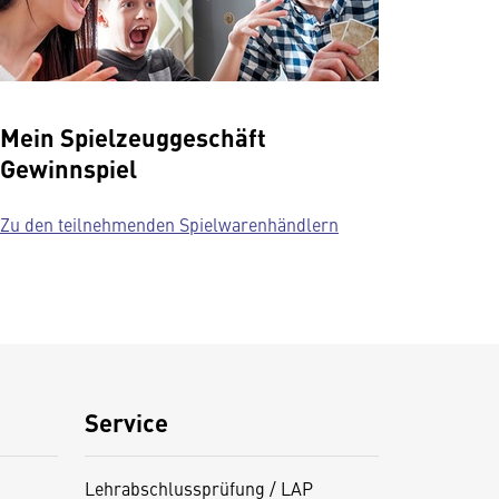
Mein Spielzeuggeschäft
Gewinnspiel
Zu den teilnehmenden Spielwarenhändlern
Service
Lehrabschlussprüfung / LAP