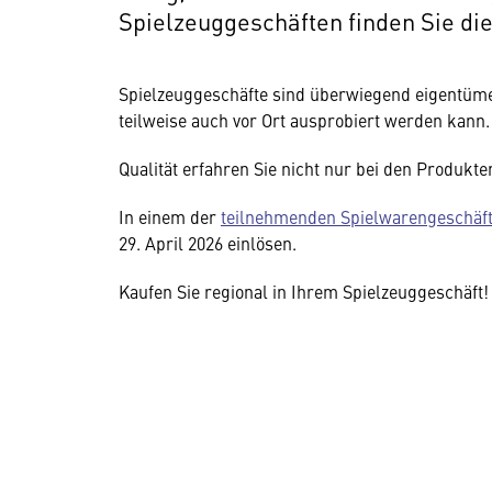
Spielzeuggeschäften finden Sie die
Spielzeuggeschäfte sind überwiegend eigentümer
teilweise auch vor Ort ausprobiert werden kann
Qualität erfahren Sie nicht nur bei den Produkt
In einem der
teilnehmenden Spielwarengeschäf
29. April 2026 einlösen.
Kaufen Sie regional in Ihrem Spielzeuggeschäft!