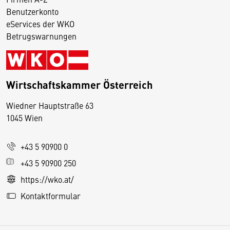
Benutzerkonto
eServices der WKO
Betrugswarnungen
Wirtschaftskammer Österreich
Wiedner Hauptstraße 63
D
1045 Wien
i
e
+43 5 90900 0
s
e
+43 5 90900 250
S
https://wko.at/
e
Kontaktformular
it
e